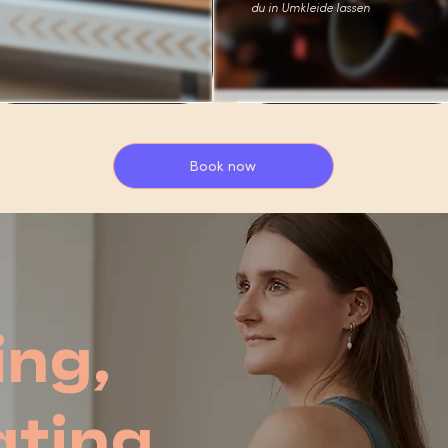
du in Umkleide lassen
Book now
ng,
ting,