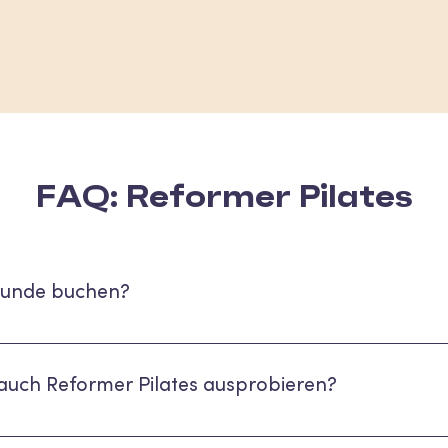
FAQ: Reformer Pilates
stunde buchen?
u flexibel und ohne Commitment zum ausprobieren buchen kannst. Daz
eim Check-out "Single Drop-in" wählen.
 auch Reformer Pilates ausprobieren?
e geeignet, die eine gewisse Grundfitness mitbringen. Wir empfehlen die