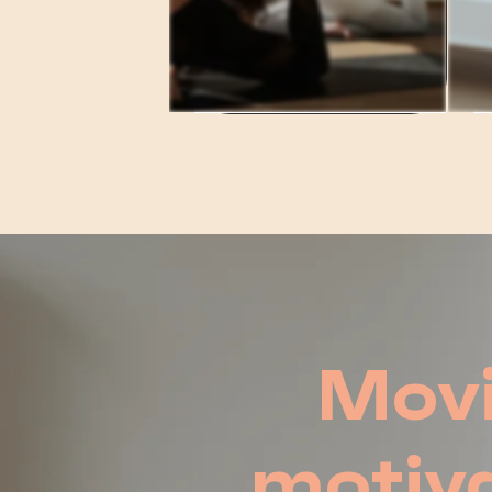
Movi
motiva