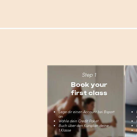
Step 1
Book your
first class
Lege dir einen Account bei Bsport
an
Wähle dein Credit Paket
Buch über den Kursplan deine
1.Klasse