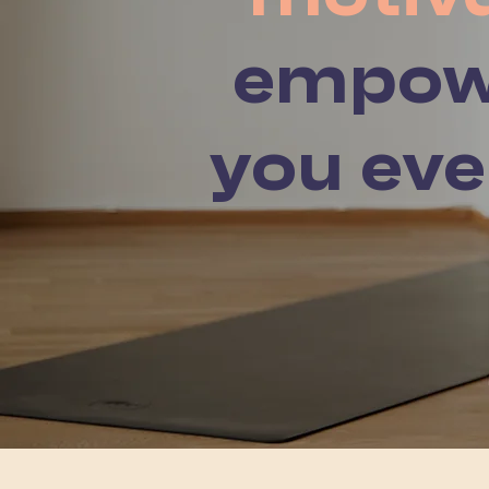
empow
you eve