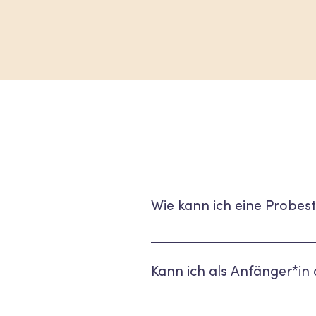
Wie kann ich eine Probe
Wir haben einzelne Drop-ins, die d
BSport (unsere Buchungsplatform) b
Kann ich als Anfänger*in
Ja klar, Reformer Pilates ist für all