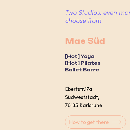
Two Studios: even mo
choose from
Mae Süd
[Hot] Yoga
[Hot] Pilates
Ballet Barre
​​Ebertstr.17a
Südweststadt,
76135 Karlsruhe
How to get there