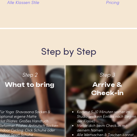
Alle Klassen Stile
Pricing
Step by Step
Step 2
Step 3
What to bring
Arrive &
Check-in
Für Yoga: Shavasana Socken &
Komme 5-10 Minuten vorher im
optional eigene Matte
Studio an (kein Einlass nach Beginn
Hot Pilates: Großes Handtuch
der Klasse)
Reformer Pilates: Antirutsch Socken
Melde dich beim Check-in mit
Indoor Cycling: Click Schuhe oder
deinem Namen
Indoor Sport Schuhe
Alle Wertsachen & Taschen kannst