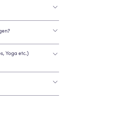
ngen, buche gerne erstmal eine
 Studio erwerben, solltest du keine
ngen?
 & bekommst die Klasse wieder
s, Yoga etc.)
 D.h. du kannst deine Credits für alle
n möchtest.
einem Bsport Account hast. Du
automatisch eingebucht, sondern
f dein Handy.