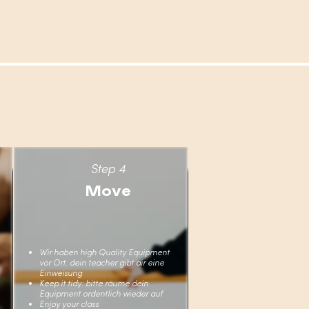
Step 4
Move
Wir haben high Quality Equipment
vor Ort: dein teacher gibt dir eine
Einweisung
Keep it tidy: bitte räume dein
Equipment ordentlich wieder auf
Enjoy your class