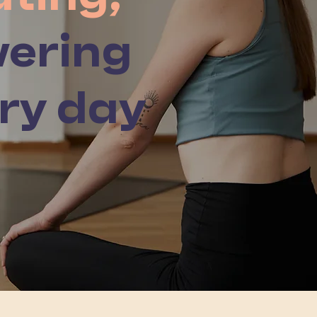
ering
ry day