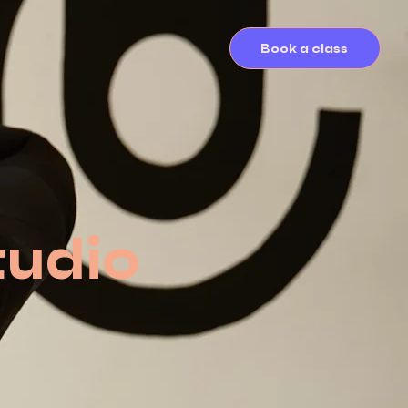
Book a class
udio