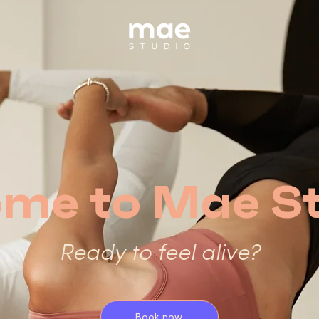
me to Mae St
Ready to feel alive?
Book now