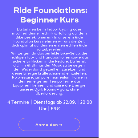
Ride Foundations:
Beginner Kurs
Du bist neu beim Indoor Cycling oder
möchtest deine Technik & Haltung auf dem
Bike perfektionieren? In unserem Ride
Foundation Kurs nehmen wir uns die Zeit,
dich optimal auf deinen ersten echten Ride
vorzubereiten.
Wir zeigen dir das perfekte Bike-Setup, die
richtigen Fuß- und Handpositionen sowie das
sichere Einklicken in die Pedale. Du lernst,
dich im Rhythmus der Musik zu bewegen,
den Widerstand gezielt einzusetzen und
deine Energie kräfteschonend einzuteilen.
No pressure, just pure momentum. Fahre in
deinem eigenen Tempo, lerne das
Equipment kennen und spüre die Energie
unseres Dark Rooms – ganz ohne
Überforderung.
4 Termine | Dienstags ab 22.09. | 20:00
Uhr | 69€
Anmelden →