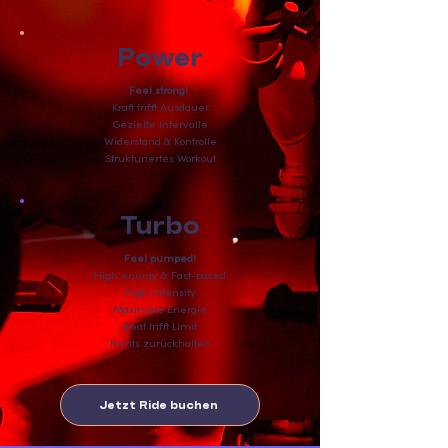
Power
Feel strong!
Kraft trifft Ausdauer
Gezielte Intervalle
Widerstand & Kontrolle
Strukturiertes Workout
Turbo
Feel pumped!
High energy & Fast-paced
High Intensity
Maximale Energie
Beat trifft Limit
Nichts zurückhalten
Jetzt Ride buchen