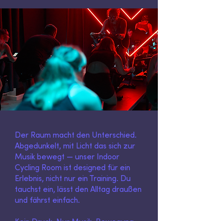
Der Raum macht den Unterschied.
Abgedunkelt, mit Licht das sich zur
Musik bewegt — unser Indoor
Cycling Room ist designed für ein
Erlebnis, nicht nur ein Training. Du
tauchst ein, lässt den Alltag draußen
und fährst einfach.