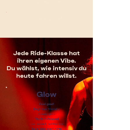
Musik als Motor
For everyone!
Intensität selbst wählen
Jede Ride-Klasse hat
ihren eigenen Vibe.
Du wählst, wie intensiv du
heute fahren willst.
Glow
Feel good!
Beginner friendly
Steady pace
Rhythm-focused
Low impact, full Energy
Kein Vorwissen nötig