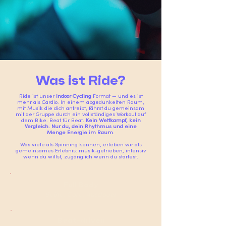
Was ist Ride?
Ride ist unser
Indoor Cycling
Format — und es ist
mehr als Cardio. In einem abgedunkelten Raum,
mit Musik die dich antreibt, fährst du gemeinsam
mit der Gruppe durch ein vollständiges Workout auf
dem Bike. Beat für Beat.
Kein Wettkampf, kein
Vergleich. Nur du, dein Rhythmus und eine
Menge Energie im Raum
.
Was viele als Spinning kennen, erleben wir als
gemeinsames Erlebnis: musik-getrieben, intensiv
wenn du willst, zugänglich wenn du startest.
Full Body
Beine, Core, Ausdauer
Beat-driven