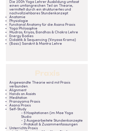
Die 200h Yoga Lehrer Ausbildung umfasst
einen umfangreichen Teil an Theorie,
vermittelt durch ein strukturiertes und
nachvollziehbares Stundenkonzept:
Anatomie
Physiologie
Functional Anatomy für die Asana Praxis
Yoga Philosophie
Mudras, Kriyas, Bandhas & Chakra Lehre
Energy Bodies
Didaktik & Sequencing (Vinyasa Krama)
(Basic) Sanskrit & Mantra Lehre
Praxis
Angewandte Theorie wird mit Praxis
verbunden.
Alignment
Hands on Assists
Meditation
Pranayama Praxis
Asana Praxis
Self-Study
- 5 Hospitationen (im Mae Yoga
Studio
- 2 Ausgearbeitete Stundenkonzepte
- Protokoll & Zusammenfassungen
Unterrichts Praxis