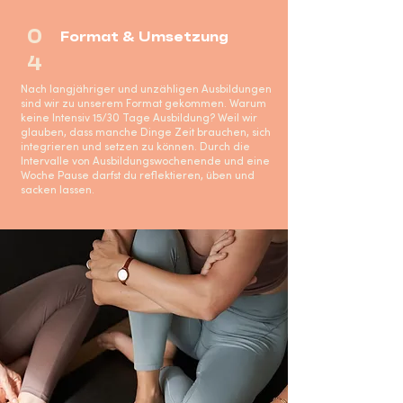
0
Format & Umsetzung
4
Nach langjähriger und unzähligen Ausbildungen
sind wir zu unserem Format gekommen. Warum
keine Intensiv 15/30 Tage Ausbildung? Weil wir
glauben, dass manche Dinge Zeit brauchen, sich
integrieren und setzen zu können. Durch die
Intervalle von Ausbildungswochenende und eine
Woche Pause darfst du reflektieren, üben und
sacken lassen.