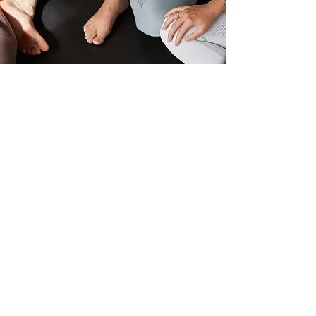
Deine Goodies
Deine Entwicklung als Person, Yogi und dann
auch Lehrer*in steht bei uns an erster Stelle.
Deepen your Practice
5er Karte kostenlos oder 50% Rabatt auf
Monatsabo im April
Broaden your knowledge
Umfangreiches Skript & Unterrichtsprotokoll
(400 Seiten)