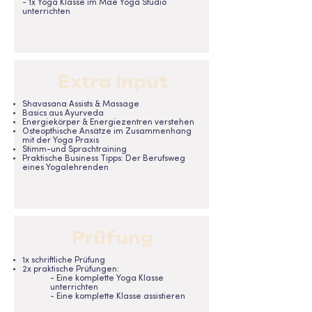
- 1x Yoga Klasse im Mae Yoga Studio
unterrichten
Extra Input
Shavasana Assists & Massage
Basics aus Ayurveda
Energiekörper & Energiezentren verstehen
Osteopthische Ansätze im Zusammenhang
mit der Yoga Praxis
Stimm-und Sprachtraining
Praktische Business Tipps: Der Berufsweg
eines Yogalehrenden
Prüfung
1x schriftliche Prüfung
2x praktische Prüfungen:
- Eine komplette Yoga Klasse
unterrichten
- Eine komplette Klasse assistieren