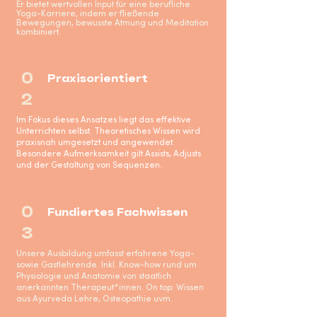
Er bietet wertvollen Input für eine berufliche
Yoga-Karriere, indem er fließende
zu starten.
Bewegungen, bewusste Atmung und Meditation
kombiniert.
0
Praxisorientiert
2
Im Fokus dieses Ansatzes liegt das effektive
Unterrichten selbst. Theoretisches Wissen wird
praxisnah umgesetzt und angewendet.
Besondere Aufmerksamkeit gilt Assists, Adjusts
und der Gestaltung von Sequenzen.
0
Fundiertes Fachwissen
3
Unsere Ausbildung umfasst erfahrene Yoga-
sowie Gastlehrende. Inkl. Know-how rund um
Physiologie und Anatomie von staatlich
anerkannten Therapeut*innen. On top: Wissen
aus Ayurveda Lehre, Osteopathie uvm.